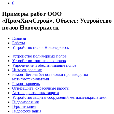
0
Примеры работ ООО
«ПромХимСтрой». Объект: Устройство
полов Новочеркасск
Главная
Работы
Устройство полов Новочеркасск
Устройство полимерных полов
Устройство топинговых полов
Упрочнение и обеспыливание полов
Инъектирование
Ремонт бетона без остановки производства
метилметакрилатами
Ремонт кровель
Огнезащита, окрасочные работы
Антикоррозионная защита
Устройство защиты сооружений метилметакрилатами
Гидроизоляция
Герметизация
Гидрофобизация