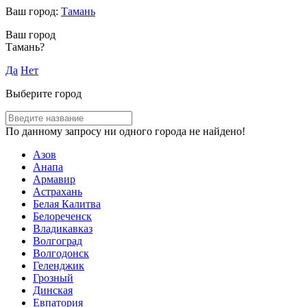
Ваш город:
Тамань
Ваш город
Тамань?
Да
Нет
Выберите город
По данному запросу ни одного города не найдено!
Азов
Анапа
Армавир
Астрахань
Белая Калитва
Белореченск
Владикавказ
Волгоград
Волгодонск
Геленджик
Грозный
Динская
Евпатория