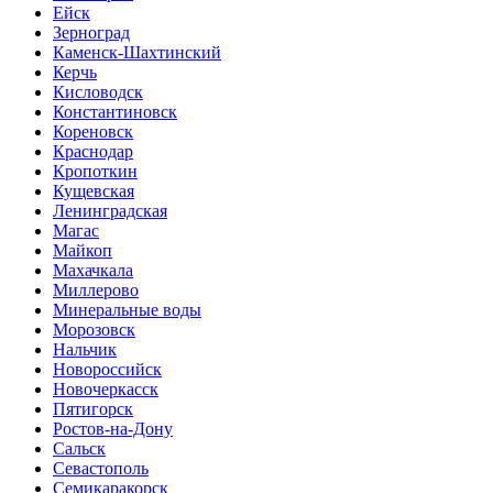
Ейск
Зерноград
Каменск-Шахтинский
Керчь
Кисловодск
Константиновск
Кореновск
Краснодар
Кропоткин
Кущевская
Ленинградская
Магас
Майкоп
Махачкала
Миллерово
Минеральные воды
Морозовск
Нальчик
Новороссийск
Новочеркасск
Пятигорск
Ростов-на-Дону
Сальск
Севастополь
Семикаракорск