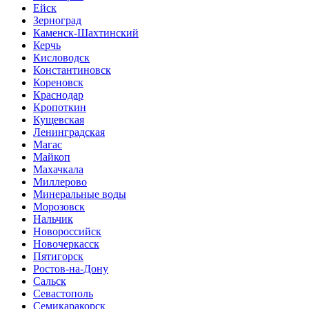
Ейск
Зерноград
Каменск-Шахтинский
Керчь
Кисловодск
Константиновск
Кореновск
Краснодар
Кропоткин
Кущевская
Ленинградская
Магас
Майкоп
Махачкала
Миллерово
Минеральные воды
Морозовск
Нальчик
Новороссийск
Новочеркасск
Пятигорск
Ростов-на-Дону
Сальск
Севастополь
Семикаракорск