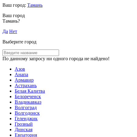
Ваш город:
Тамань
Ваш город
Тамань?
Да
Нет
Выберите город
По данному запросу ни одного города не найдено!
Азов
Анапа
Армавир
Астрахань
Белая Калитва
Белореченск
Владикавказ
Волгоград
Волгодонск
Геленджик
Грозный
Динская
Евпатория